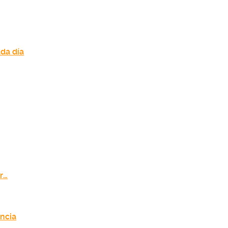
da día
r…
encia