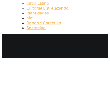
Circo Latino
Editorial Entrelazando
Identidades
Mov
Reporte Colectivo
Sostenido
Category:
Identidades - Capítulo
11