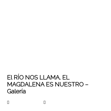
El Rio nos llama. El Magdalena es nuestro.
Por la soberania de nuestros territorios y
recursos naturales. Bogota D.C.
(Colombia). 2015.
04
Nov 2015
El RÍO NOS LLAMA, EL
MAGDALENA ES NUESTRO –
Galería
arangoa45781324
No Comments