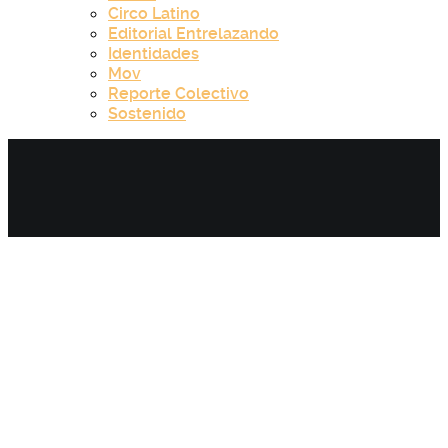
Circo Latino
Editorial Entrelazando
Identidades
Mov
Reporte Colectivo
Sostenido
Category:
Reporte Colectivo -
Capítulo 12.1