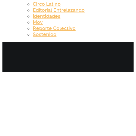
Circo Latino
Editorial Entrelazando
Identidades
Mov
Reporte Colectivo
Sostenido
Category:
Reporte Colectivo -
Capítulo 9.1