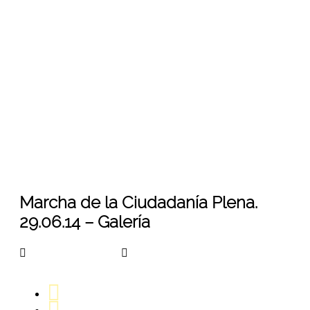
XVII Marcha de la Ciudadanía Plena LGBTI.
Bogotá D.C. 29 Junio de 2014. Fotografía:
Ariel Arango - Soledad Gómez.
04
Nov 2015
Marcha de la Ciudadanía Plena.
29.06.14 – Galería
arangoa45781324
No Comments