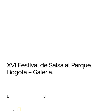
XVI Festival de Salsa al Parque. Bogota. 16
al 18 de Agosto de 2013. Fotografia: Ariel
Arango.
04
May 2015
XVI Festival de Salsa al Parque.
Bogotá – Galería.
arangoa45781324
No Comments