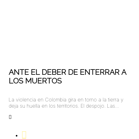
17
Oct 2018
ANTE EL DEBER DE ENTERRAR A
LOS MUERTOS
La violencia en Colombia gira en torno a la tierra y
deja su huella en los territorios. El despojo. Las…
arangoa45781324