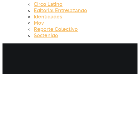
Circo Latino
Editorial Entrelazando
Identidades
Mov
Reporte Colectivo
Sostenido
Category:
Reporte colectivo -
Capítulo 30