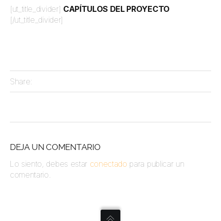
[ut_title_divider]
CAPÍTULOS DEL PROYECTO
[/ut_title_divider]
Share:
DEJA UN COMENTARIO
Lo siento, debes estar
conectado
para publicar un
comentario.