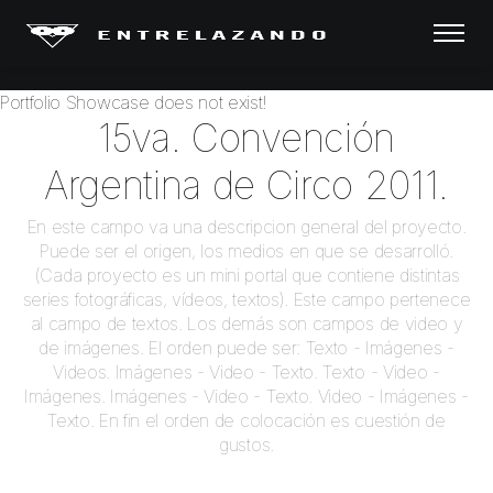
Portfolio Showcase does not exist!
Portfolio Showcase does not exist!
15va. Convención
Argentina de Circo 2011.
En este campo va una descripcion general del proyecto.
Puede ser el origen, los medios en que se desarrolló.
(Cada proyecto es un mini portal que contiene distintas
series fotográficas, vídeos, textos). Este campo pertenece
al campo de textos. Los demás son campos de video y
de imágenes. El orden puede ser: Texto - Imágenes -
Videos. Imágenes - Video - Texto. Texto - Video -
Imágenes. Imágenes - Video - Texto. Video - Imágenes -
Texto. En fin el orden de colocación es cuestión de
gustos.