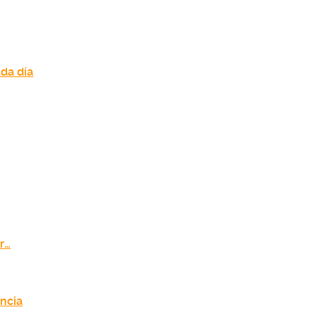
da día
r…
encia