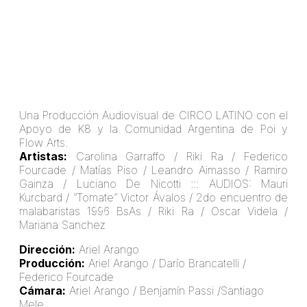
Una Producción Audiovisual de CIRCO LATINO con el
Apoyo de K8 y la Comunidad Argentina de Poi y
Flow Arts.
Artistas:
Carolina Garraffo / Riki Ra / Federico
Fourcade / Matías Piso / Leandro Aimasso / Ramiro
Gainza / Luciano De Nicotti ::: AUDIOS: Mauri
Kurcbard / “Tomate” Victor Ávalos / 2do encuentro de
malabaristas 1996 BsAs / Riki Ra / Oscar Videla /
Mariana Sanchez
Dirección:
Ariel Arango
Producción:
Ariel Arango / Darío Brancatelli /
Federico Fourcade
Cámara:
Ariel Arango / Benjamín Passi /Santiago
Mele