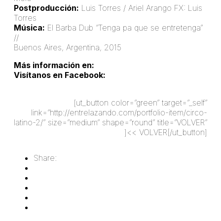
Postproducción:
Luis Torres / Ariel Arango FX: Luis
Torres
Música:
El Barba Dub “Tenga pa que se entretenga”
//
soundcloud.com/elbarba
Buenos Aires, Argentina, 2015
Más información en:
k8malabares.com.ar
Visítanos en Facebook:
facebook.com/groups/200873146629565/?fref=ts
[ut_button color=”green” target=”_self”
link=”http://entrelazando.com/portfolio-item/circo-
latino-2/” size=”medium” shape=”round” title=”VOLVER”
]<< VOLVER[/ut_button]
Share: