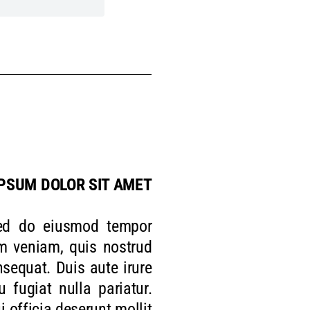
PSUM DOLOR SIT AMET
 sed do eiusmod tempor
im veniam, quis nostrud
sequat. Duis aute irure
u fugiat nulla pariatur.
 officia deserunt mollit