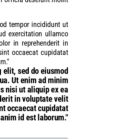
mod tempor incididunt ut
ud exercitation ullamco
lor in reprehenderit in
 sint occaecat cupidatat
um."
 elit, sed do eiusmod
qua. Ut enim ad minim
 nisi ut aliquip ex ea
rit in voluptate velit
int occaecat cupidatat
 anim id est laborum."