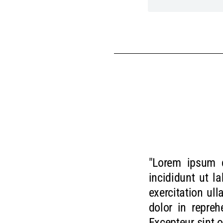
"Lorem ipsum d
incididunt ut 
exercitation ul
dolor in repreh
Excepteur sint o