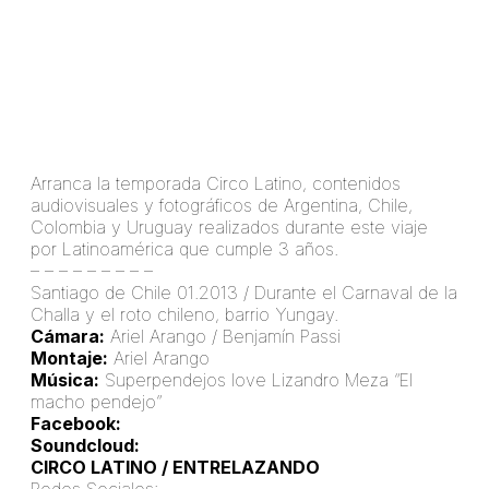
Arranca la temporada Circo Latino, contenidos
audiovisuales y fotográficos de Argentina, Chile,
Colombia y Uruguay realizados durante este viaje
por Latinoamérica que cumple 3 años.
– – – – – – – – –
Santiago de Chile 01.2013 / Durante el Carnaval de la
Challa y el roto chileno, barrio Yungay.
Cámara:
Ariel Arango / Benjamín Passi
Montaje:
Ariel Arango
Música:
Superpendejos love Lizandro Meza “El
macho pendejo”
Facebook:
facebook.com/superpendejos
Soundcloud:
soundcloud.com/superpendejos
CIRCO LATINO / ENTRELAZANDO