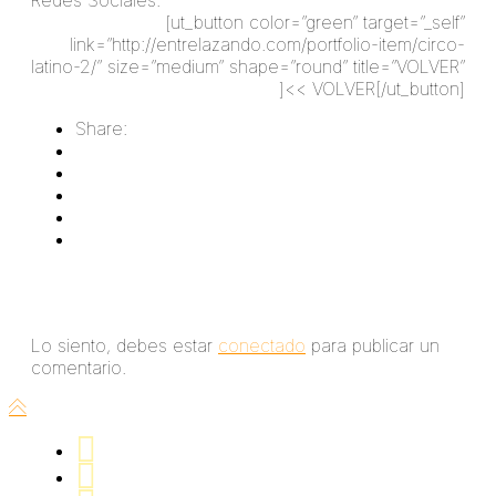
Redes Sociales:
facebook.com/Entrelazando
[ut_button color=”green” target=”_self”
link=”http://entrelazando.com/portfolio-item/circo-
latino-2/” size=”medium” shape=”round” title=”VOLVER”
]<< VOLVER[/ut_button]
Share:
Deja un comentario
Lo siento, debes estar
conectado
para publicar un
comentario.