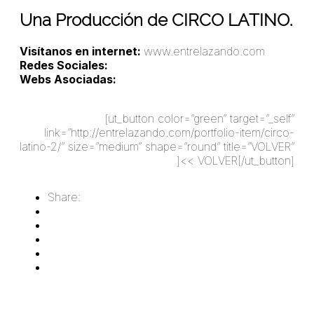
Una Producción de CIRCO LATINO.
Visítanos en internet:
www.entrelazando.com
Redes Sociales:
facebook.com/ccteatromandril
Webs Asociadas:
criocrea.com/
santiagomele.com.ar
[ut_button color=”green” target=”_self”
link=”http://entrelazando.com/portfolio-item/circo-
latino-2/” size=”medium” shape=”round” title=”VOLVER”
]<< VOLVER[/ut_button]
Share:
Deja un comentario