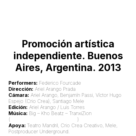
Promoción artística
independiente. Buenos
Aires, Argentina. 2013
Performers:
Federico Fourcade
Dirección:
Ariel Arango Prada
Cámara:
Ariel Arango, Benjamín Passi, Víctor Hugo
Espejo (Crio Crea), Santiago Mele
Edición:
Ariel Arango / Luis Torres
Música:
Big – Kho Beatz – TranxiZion
(
soundcloud.com/big-khobeatz
)
Apoya:
Teatro Mandril, Crio Crea Creativo, Mele,
Postproducer Underground.