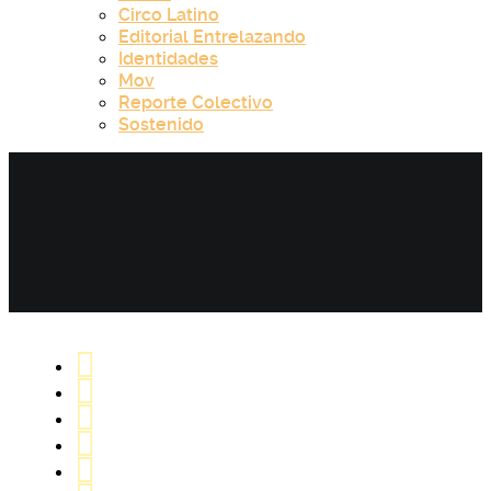
Circo Latino
Editorial Entrelazando
Identidades
Mov
Reporte Colectivo
Sostenido
Nothing Found
Sorry, but nothing matched your search terms.
Please
try again with some different keywords.
Search