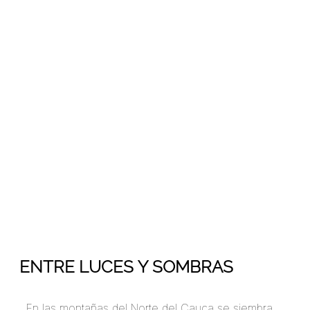
23
Abr 2019
ENTRE LUCES Y SOMBRAS
En las montañas del Norte del Cauca se siembra