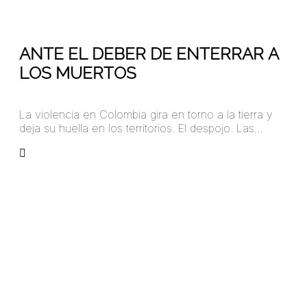
17
Oct 2018
ANTE EL DEBER DE ENTERRAR A
LOS MUERTOS
La violencia en Colombia gira en torno a la tierra y
deja su huella en los territorios. El despojo. Las…
arangoa45781324