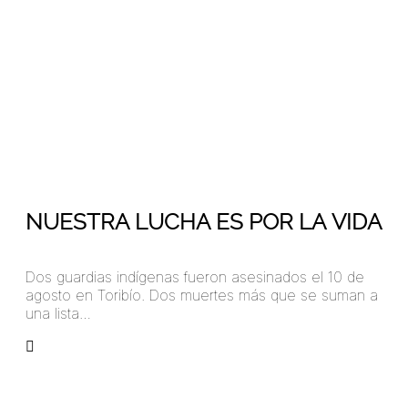
© Ariel Arango / Laura Langa
Entrelazando
26
Ago 2019
NUESTRA LUCHA ES POR LA VIDA
Dos guardias indígenas fueron asesinados el 10 de
agosto en Toribío. Dos muertes más que se suman a
una lista…
arangoa45781324