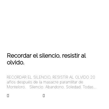
01
Sep 2018
Recordar el silencio, resistir al
olvido.
RECORDAR EL SILENCIO, RESISTIR AL OLVIDO 20
años después de la masacre paramilitar de
Monteloro. Silencio. Abandono. Soledad. Todas…
arangoa45781324
No Comments