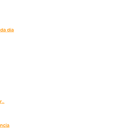
da día
r…
encia