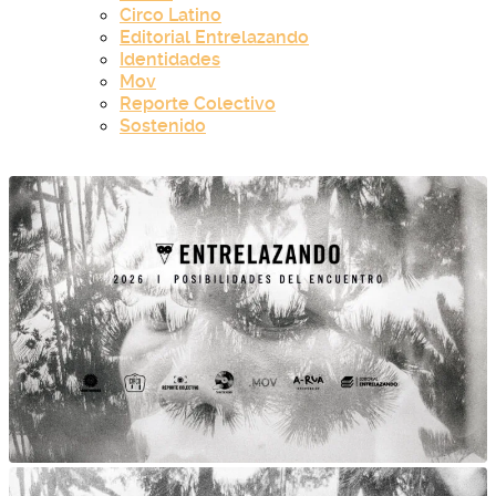
Circo Latino
Editorial Entrelazando
Identidades
Mov
Reporte Colectivo
Sostenido
inicio